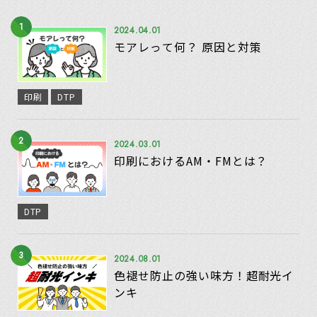
1
2024.04.01
モアレって何？ 原因と対策
印刷
DTP
2
2024.03.01
印刷におけるAM・FMとは？
DTP
3
2024.08.01
色褪せ防止の強い味方！超耐光イ
ンキ