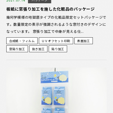
2021.07.14
板紙に窓張り加工を施した化粧品のパッケージ
幾何学模様の地獄底タイプの化粧品限定セットパッケージで
す。数量限定の表示が強調されるような窓付きのデザインに
なっています。 窓張り加工で中身が見える仕...
合成紙・フィルム
ＵＶオフセット印刷
表面加工
窓貼り加工
抜き加工
貼り加工