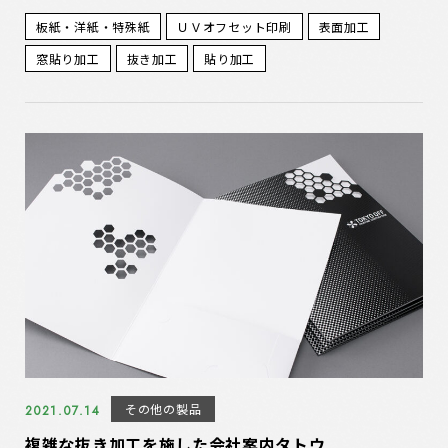
板紙・洋紙・特殊紙
ＵＶオフセット印刷
表面加工
窓貼り加工
抜き加工
貼り加工
その他の製品
2021.07.14
複雑な抜き加工を施した会社案内タトウ