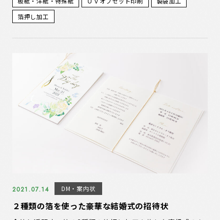
板紙・洋紙・特殊紙
ＵＶオフセット印刷
製袋加工
箔押し加工
DM・案内状
2021.07.14
２種類の箔を使った豪華な結婚式の招待状