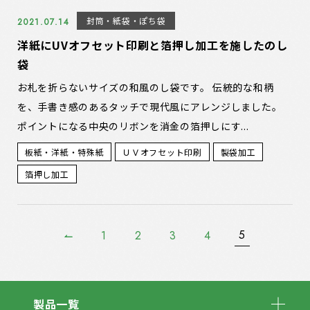
封筒・紙袋・ぽち袋
2021.07.14
洋紙にUVオフセット印刷と箔押し加工を施したのし
袋
お札を折らないサイズの和風のし袋です。 伝統的な和柄
を、手書き感のあるタッチで現代風にアレンジしました。
ポイントになる中央のリボンを消金の箔押しにす...
板紙・洋紙・特殊紙
ＵＶオフセット印刷
製袋加工
箔押し加工
5
«
1
2
3
4
製品一覧