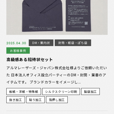
DM・案内状
封筒・紙袋・ぽち袋
2025.04.30
お客様事例
高級感ある招待状セット
アルマレーザーズ・ジャパン株式会社様よりご依頼いただい
た 日本法人オフィス設立パーティーのDM・封筒・葉書のア
イテムです。 ブランドカラーをイメージし...
板紙・洋紙・特殊紙
シルクスクリーン印刷
製袋加工
抜き加工
貼り加工
箔押し加工