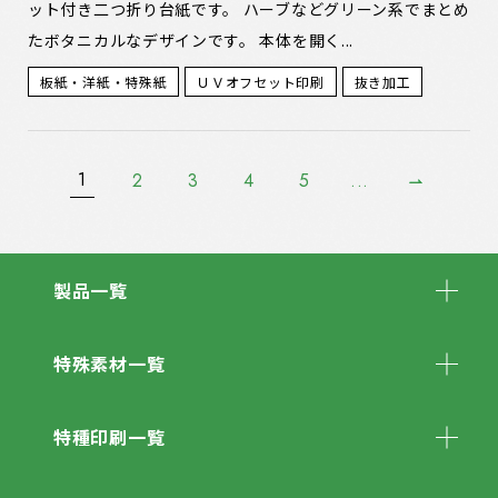
ット付き二つ折り台紙です。 ハーブなどグリーン系でまとめ
たボタニカルなデザインです。 本体を開く...
板紙・洋紙・特殊紙
ＵＶオフセット印刷
抜き加工
1
2
3
4
5
...
»
製品一覧
特殊素材一覧
特種印刷一覧