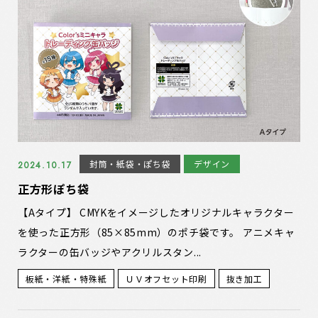
封筒・紙袋・ぽち袋
デザイン
2024.10.17
正方形ぽち袋
【Aタイプ】 CMYKをイメージしたオリジナルキャラクター
を使った正方形（85×85mm）のポチ袋です。 アニメキャ
ラクターの缶バッジやアクリルスタン...
板紙・洋紙・特殊紙
ＵＶオフセット印刷
抜き加工